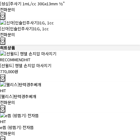
[성심]주사기 1mL/cc 30Gx13mm ½"
전화문의
[신아]인슐린주사기31G, 1cc
전화문의
히트상품
RECOMMEND
HIT
[선월드] 헨델 손지압 마사지기
770,000원
HIT
[웰리스]탄력경추베개
전화문의
HIT
e뜸 (왕뜸기) 전자뜸
전화문의