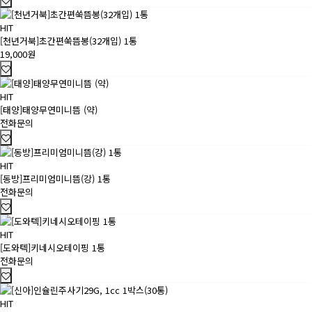
HIT
[천년거북]초간편쑥뜸봉(32개입) 1통
19,000원
HIT
[태양]태양무연미니뜸 (약)
전화문의
HIT
[동방]프리미엄미니뜸(강) 1통
전화문의
HIT
[도와텍]키네시오테이핑 1통
전화문의
HIT