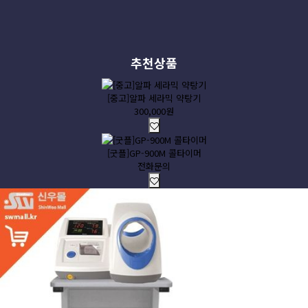
추천상품
[중고]알파 세라믹 약탕기
300,000원
[굿플]GP-900M 콜타이머
전화문의