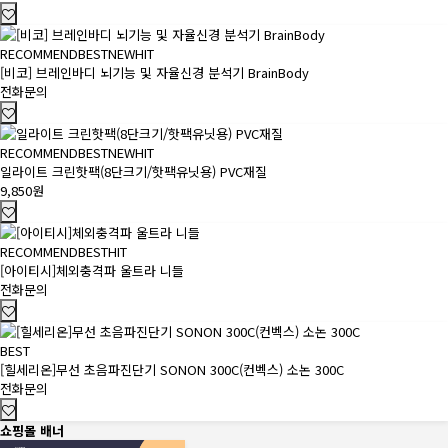
RECOMMEND
BEST
NEW
HIT
[비코] 브레인바디 뇌기능 및 자율신경 분석기 BrainBody
전화문의
RECOMMEND
BEST
NEW
HIT
일라이트 크린핫팩(8단크기/핫팩유닛용) PVC재질
9,850원
RECOMMEND
BEST
HIT
[아이티시]체외충격파 울트라 니들
전화문의
BEST
[힐세리온]무선 초음파진단기 SONON 300C(컨벡스) 소논 300C
전화문의
쇼핑몰 배너