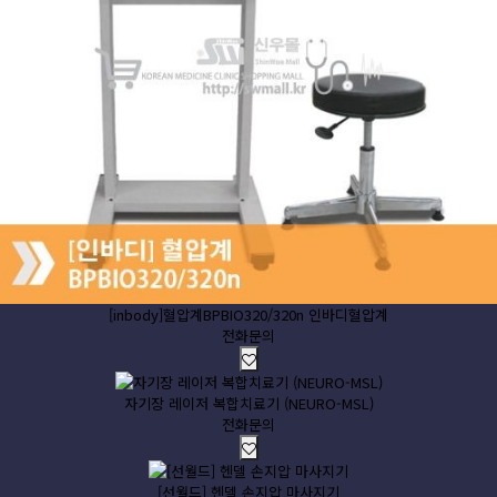
[inbody]혈압계BPBIO320/320n 인바디혈압계
전화문의
자기장 레이저 복합치료기 (NEURO-MSL)
전화문의
[선월드] 헨델 손지압 마사지기