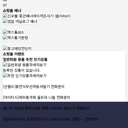
07
쇼핑몰 배너
쇼핑몰 이벤트
일반회원 용품
추천 인기상품
자세히보기
등록된 상품이 없습니다.
자세히보기
[선월드]충전식무선자동사혈기
전화문의
[아이티시]체외충격파 울트라 니들
전화문의
옴니핏 마인드케어 (뇌파 맥파 스트레스검사기)
전화문의
[힐세리온]무선 초음파진단기 SONON 500L (갤럭…
전화문의