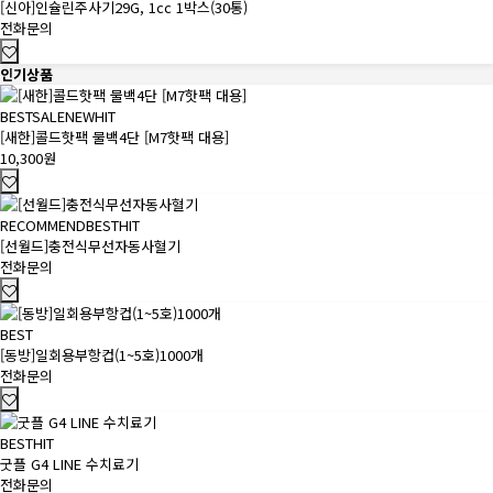
[신아]인슐린주사기29G, 1cc 1박스(30통)
전화문의
인기상품
BEST
SALE
NEW
HIT
[새한]콜드핫팩 물백4단 [M7핫팩 대용]
10,300원
RECOMMEND
BEST
HIT
[선월드]충전식무선자동사혈기
전화문의
BEST
[동방]일회용부항컵(1~5호)1000개
전화문의
BEST
HIT
굿플 G4 LINE 수치료기
전화문의