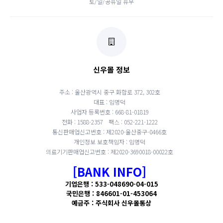
토/일/공휴일 휴무
신우몰 정보
주소 : 울산광역시 중구 화합로 372, 302호
대표 : 임명덕
사업자 등록번호 : 668-81-01819
전화 : 1588-2357
팩스 : 052-221-1222
통신판매업신고번호 : 제2020-울산중구-0466호
개인정보 보호책임자 : 임명덕
의료기기판매업신고번호 : 제2020-3690018-00022호
[BANK INFO]
기업은행 : 533-048690-04-015
국민은행 : 846601-01-453064
예금주 : 주식회사 신우몰통상