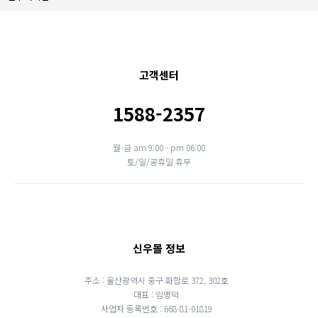
고객센터
1588-2357
월-금 am 9:00 - pm 06:00
토/일/공휴일 휴무
신우몰 정보
주소 : 울산광역시 중구 화합로 372, 302호
대표 : 임명덕
사업자 등록번호 : 668-81-01819