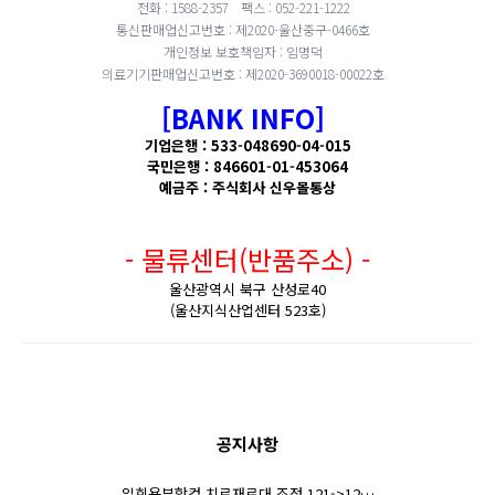
전화 : 1588-2357
팩스 : 052-221-1222
통신판매업신고번호 : 제2020-울산중구-0466호
개인정보 보호책임자 : 임명덕
의료기기판매업신고번호 : 제2020-3690018-00022호
[BANK INFO]
기업은행 : 533-048690-04-015
국민은행 : 846601-01-453064
예금주 : 주식회사 신우몰통상
- 물류센터(반품주소) -
울산광역시 북구 산성로40
(울산지식산업센터 523호)
공지사항
일회용부항컵 치료재료대 조정 121->12…