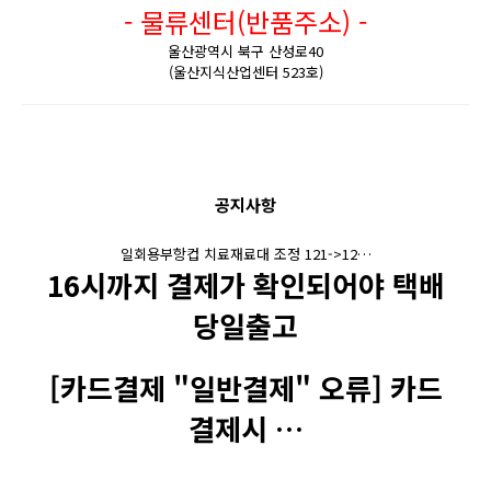
- 물류센터(반품주소) -
울산광역시 북구 산성로40
(울산지식산업센터 523호)
공지사항
일회용부항컵 치료재료대 조정 121->12…
16시까지 결제가 확인되어야 택배
당일출고
[카드결제 "일반결제" 오류] 카드
결제시 …