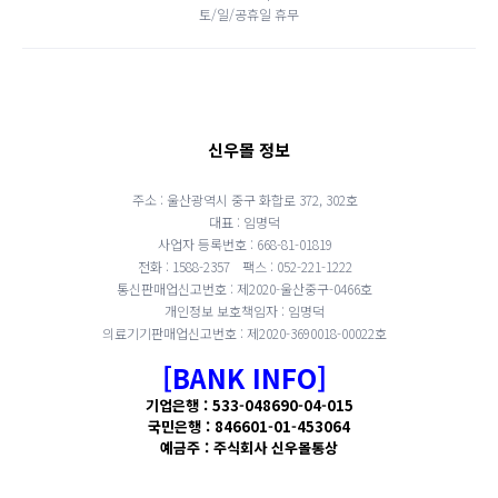
토/일/공휴일 휴무
신우몰 정보
주소 : 울산광역시 중구 화합로 372, 302호
대표 : 임명덕
사업자 등록번호 : 668-81-01819
전화 : 1588-2357
팩스 : 052-221-1222
통신판매업신고번호 : 제2020-울산중구-0466호
개인정보 보호책임자 : 임명덕
의료기기판매업신고번호 : 제2020-3690018-00022호
[BANK INFO]
기업은행 : 533-048690-04-015
국민은행 : 846601-01-453064
예금주 : 주식회사 신우몰통상