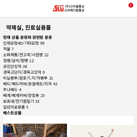
0
약제실, 진료실용품
현재 상품 분류와 관련된 분류
인체모형4D/기타모형
99
저울
7
소화제통/연고곽/시럽병
22
청병/금박/환병
12
공진단상자
38
경옥고단지/경옥고상자
0
비닐봉투/분포기.지/약봉투
21
베드/베드커버/온열매트/의자
42
추나베드
4
베개/베개커버/받침류
23
보호대/전기찜질기
33
일반의료용품
5
베스트상품