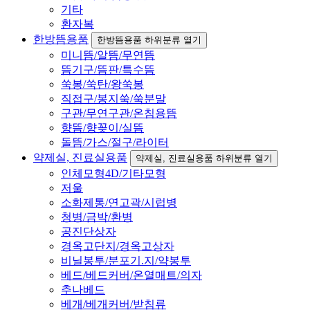
기타
환자복
한방뜸용품
한방뜸용품 하위분류 열기
미니뜸/알뜸/무연뜸
뜸기구/뜸판/특수뜸
쑥봉/쑥탄/왕쑥봉
직접구/봉지쑥/쑥분말
구관/무연구관/온침용뜸
향뜸/향꽂이/실뜸
돌뜸/가스/절구/라이터
약제실, 진료실용품
약제실, 진료실용품 하위분류 열기
인체모형4D/기타모형
저울
소화제통/연고곽/시럽병
청병/금박/환병
공진단상자
경옥고단지/경옥고상자
비닐봉투/분포기.지/약봉투
베드/베드커버/온열매트/의자
추나베드
베개/베개커버/받침류