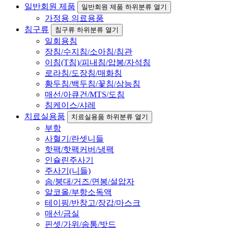
일반회원 제품
일반회원 제품 하위분류 열기
가정용 의료용품
침구류
침구류 하위분류 열기
일회용침
장침/수지침/소아침/침관
이침(T침)/피내침/압봉/자석침
로라침/도장침/매화침
황두침/백두침/꽃침/삼능침
매선/아큐건/MTS/도침
침케이스/샤레
치료실용품
치료실용품 하위분류 열기
부항
사혈기/란셋니들
핫팩/핫팩커버/냉팩
인슐린주사기
주사기(니들)
솜/붕대/거즈/면봉/설압자
알코올/부항소독액
테이핑/반창고/장갑/마스크
매선/금실
핀셋/가위/솜통/밧드