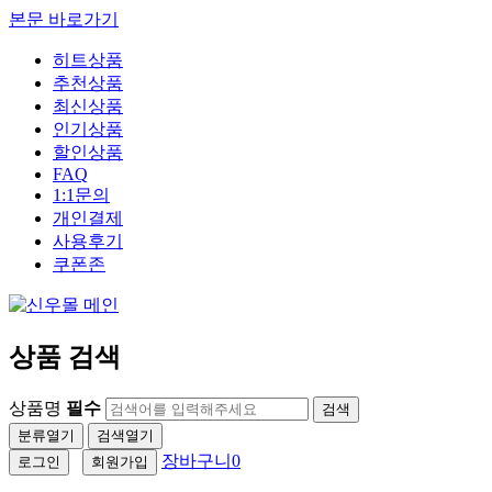
본문 바로가기
히트상품
추천상품
최신상품
인기상품
할인상품
FAQ
1:1문의
개인결제
사용후기
쿠폰존
상품 검색
상품명
필수
검색
분류열기
검색열기
장바구니
0
로그인
회원가입