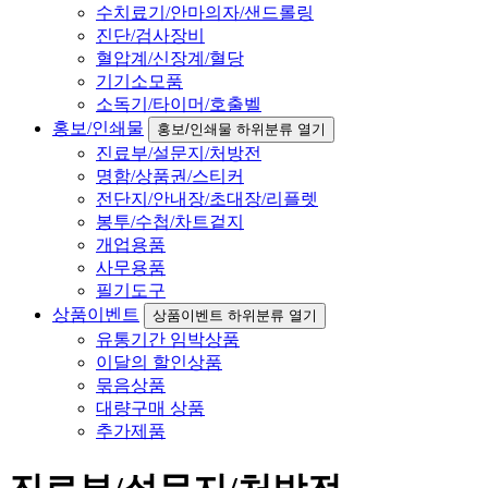
수치료기/안마의자/샌드롤링
진단/검사장비
혈압계/신장계/혈당
기기소모품
소독기/타이머/호출벨
홍보/인쇄물
홍보/인쇄물 하위분류 열기
진료부/설문지/처방전
명함/상품권/스티커
전단지/안내장/초대장/리플렛
봉투/수첩/차트겉지
개업용품
사무용품
필기도구
상품이벤트
상품이벤트 하위분류 열기
유통기간 임박상품
이달의 할인상품
묶음상품
대량구매 상품
추가제품