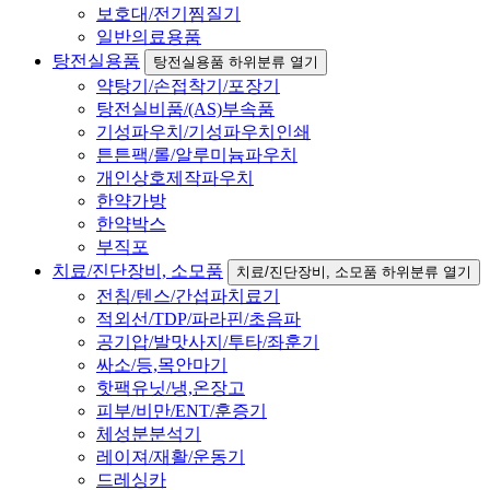
보호대/전기찜질기
일반의료용품
탕전실용품
탕전실용품 하위분류 열기
약탕기/손접착기/포장기
탕전실비품/(AS)부속품
기성파우치/기성파우치인쇄
튼튼팩/롤/알루미늄파우치
개인상호제작파우치
한약가방
한약박스
부직포
치료/진단장비, 소모품
치료/진단장비, 소모품 하위분류 열기
전침/텐스/간섭파치료기
적외선/TDP/파라핀/초음파
공기압/발맛사지/투타/좌훈기
싸소/등,목안마기
핫팩유닛/냉,온장고
피부/비만/ENT/훈증기
체성분분석기
레이져/재활/운동기
드레싱카