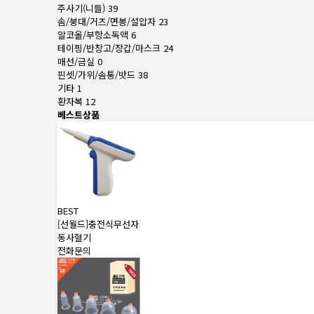
주사기(니들)
39
솜/붕대/거즈/면봉/설압자
23
알코올/부항소독액
6
테이핑/반창고/장갑/마스크
24
매선/금실
0
핀셋/가위/솜통/밧드
38
기타
1
환자복
12
베스트상품
BEST
[선월드]충전식무선자
동사혈기
전화문의