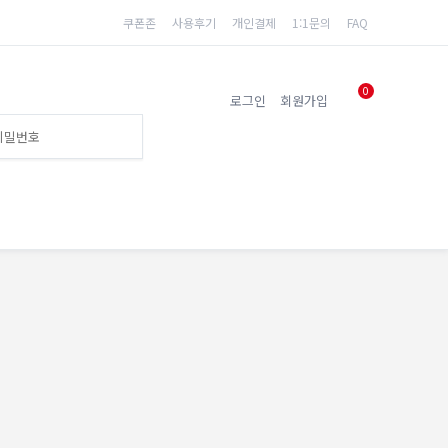
쿠폰존
사용후기
개인결제
1:1문의
FAQ
0
로그인
회원가입