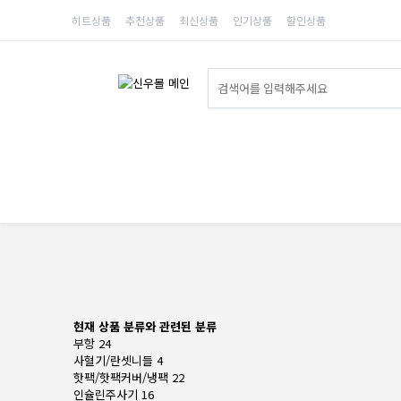
히트상품
추천상품
최신상품
인기상품
할인상품
현재 상품 분류와 관련된 분류
부항
24
사혈기/란셋니들
4
핫팩/핫팩커버/냉팩
22
인슐린주사기
16