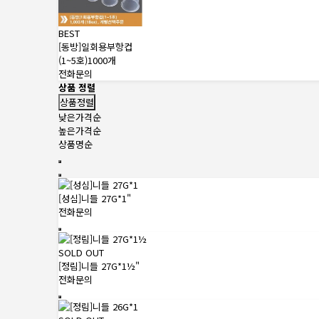
BEST
[동방]일회용부항컵
(1~5호)1000개
전화문의
상품 정렬
상품정렬
낮은가격순
높은가격순
상품명순
[성심]니들 27G*1"
전화문의
SOLD OUT
[정림]니들 27G*1½"
전화문의