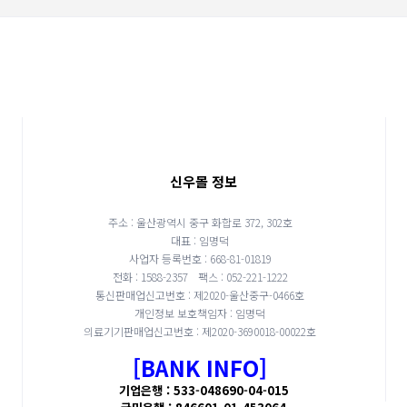
신우몰 정보
주소 : 울산광역시 중구 화합로 372, 302호
대표 : 임명덕
사업자 등록번호 : 668-81-01819
전화 : 1588-2357
팩스 : 052-221-1222
통신판매업신고번호 : 제2020-울산중구-0466호
개인정보 보호책임자 : 임명덕
의료기기판매업신고번호 : 제2020-3690018-00022호
[BANK INFO]
기업은행 : 533-048690-04-015