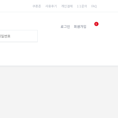
쿠폰존
사용후기
개인결제
1:1문의
FAQ
0
로그인
회원가입